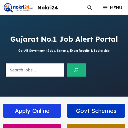
Skip
Nokri24
MENU
to
content
Gujarat No.1 Job Alert Portal
Get All Government Jobs, Scheme, Exam Results & Scolarship
Search
Apply Online
Govt Schemes