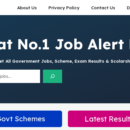
About Us
Privacy Policy
Contact Us
D
at No.1 Job Alert 
et All Government Jobs, Scheme, Exam Results & Scolarsh
Govt Schemes
Latest Resul