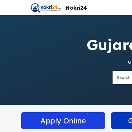
Skip
Nokri24
to
content
Gujar
G
Search
Apply Online