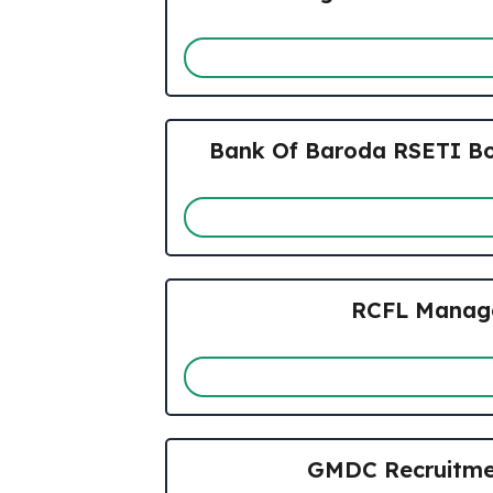
Bank Of Baroda RSETI Botad R
RCFL Managem
GMDC Recruitment 20