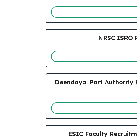
NRSC ISRO Recr
Deendayal Port Authority R
ESIC Faculty Recruitment 2