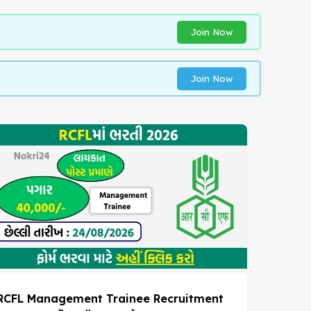
Join Now
Join Now
RCFL Management Trainee Recruitment