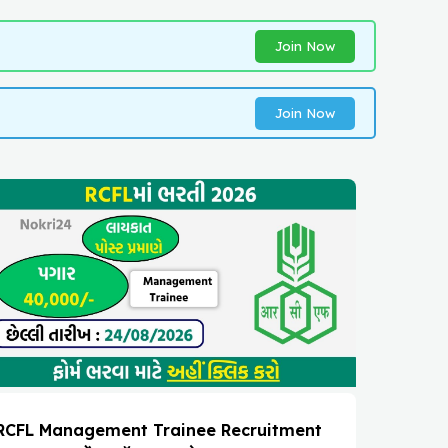
Join Now
Join Now
RCFL Management Trainee Recruitment