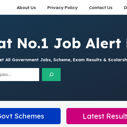
About Us
Privacy Policy
Contact Us
D
at No.1 Job Alert 
et All Government Jobs, Scheme, Exam Results & Scolarsh
Govt Schemes
Latest Resul