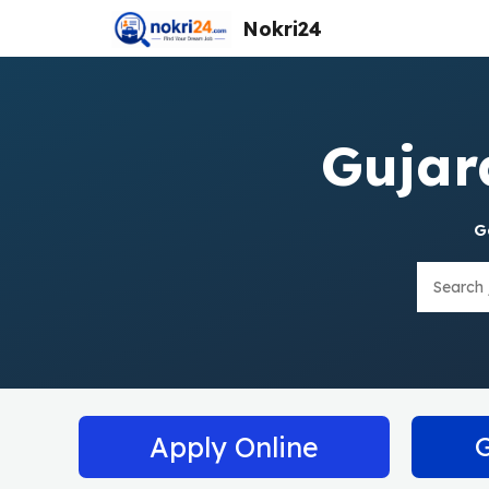
Skip
Nokri24
to
content
Gujar
G
Search
Apply Online