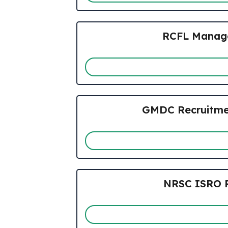
RCFL Managem
GMDC Recruitment 20
NRSC ISRO Recr