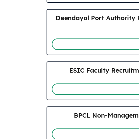
Deendayal Port Authority R
ESIC Faculty Recruitment 2
BPCL Non-Management R