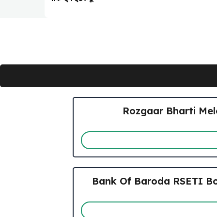
Rozgaar Bharti Melo 202
Bank Of Baroda RSETI Botad R