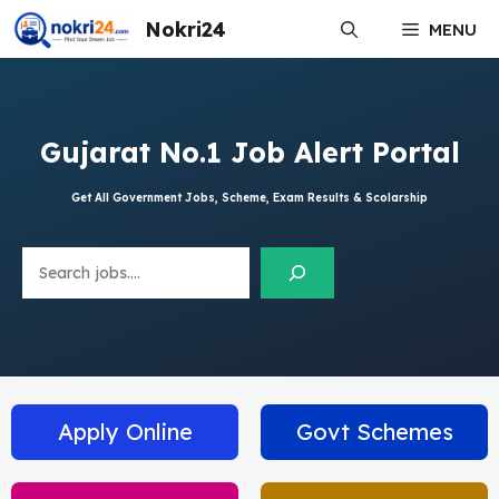
Skip
Nokri24
MENU
to
content
Gujarat No.1 Job Alert Portal
Get All Government Jobs, Scheme, Exam Results & Scolarship
Search
Apply Online
Govt Schemes