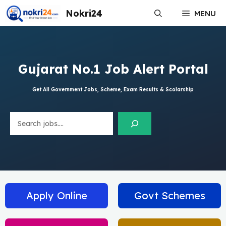
Skip
Nokri24
MENU
to
content
Gujarat No.1 Job Alert Portal
Get All Government Jobs, Scheme, Exam Results & Scolarship
Search
Apply Online
Govt Schemes