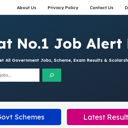
About Us
Privacy Policy
Contact Us
D
at No.1 Job Alert 
et All Government Jobs, Scheme, Exam Results & Scolarsh
Govt Schemes
Latest Resul