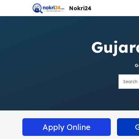
Skip
Nokri24
to
content
Gujar
G
Search
Apply Online