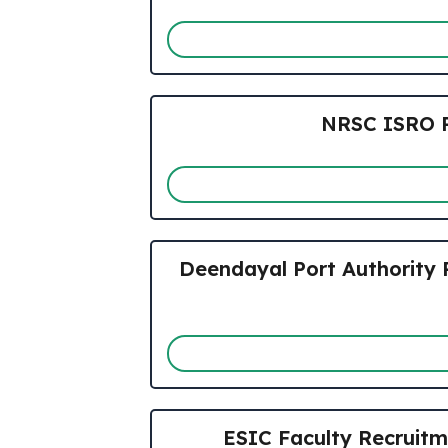
NRSC ISRO Recr
Deendayal Port Authority R
ESIC Faculty Recruitment 2