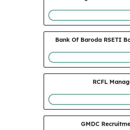
Bank Of Baroda RSETI Botad R
RCFL Managem
GMDC Recruitment 20