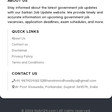
ABOUT US
Stay informed about the latest government job updates
with our Sarkari Job Update website. We provide timely and
accurate information on upcoming government job
vacancies, application deadlines, exam schedules, and more.
QUICK LINKS
About Us
Contact us
Disclaimer
Privacy Policy
Terms and Conditions
CONTACT US
+91 9879219182
Bharatnmodhwadiya@gmail.com
At Post Visawada, Porbandar, Gujarat 369579, India
© 2026 Nokri24.com | All rights reserved.