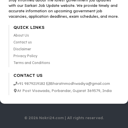
Stay informed about the latest government job updates
with our Sarkari Job Update website. We provide timely and
accurate information on upcoming government job
vacancies, application deadlines, exam schedules, and more.
QUICK LINKS
About Us
Contact us
Disclaimer
Privacy Policy
Terms and Conditions
CONTACT US
+91 9879219182
Bharatnmodhwadiya@gmail.com
At Post Visawada, Porbandar, Gujarat 369579, India
© 2026 Nokri24.com | All rights reserved.