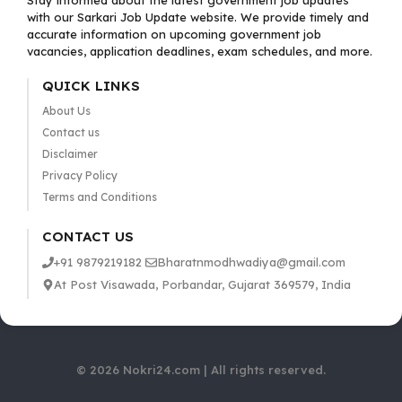
Stay informed about the latest government job updates
with our Sarkari Job Update website. We provide timely and
accurate information on upcoming government job
vacancies, application deadlines, exam schedules, and more.
QUICK LINKS
About Us
Contact us
Disclaimer
Privacy Policy
Terms and Conditions
CONTACT US
+91 9879219182
Bharatnmodhwadiya@gmail.com
At Post Visawada, Porbandar, Gujarat 369579, India
© 2026 Nokri24.com | All rights reserved.