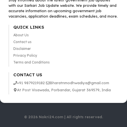
Stay informed about the latest government job updates
with our Sarkari Job Update website. We provide timely and
accurate information on upcoming government job
vacancies, application deadlines, exam schedules, and more.
QUICK LINKS
About Us
Contact us
Disclaimer
Privacy Policy
Terms and Conditions
CONTACT US
+91 9879219182
Bharatnmodhwadiya@gmail.com
At Post Visawada, Porbandar, Gujarat 369579, India
© 2026 Nokri24.com | All rights reserved.