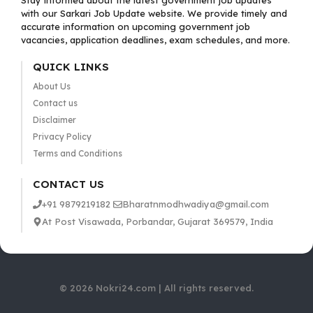
Stay informed about the latest government job updates
with our Sarkari Job Update website. We provide timely and
accurate information on upcoming government job
vacancies, application deadlines, exam schedules, and more.
QUICK LINKS
About Us
Contact us
Disclaimer
Privacy Policy
Terms and Conditions
CONTACT US
+91 9879219182
Bharatnmodhwadiya@gmail.com
At Post Visawada, Porbandar, Gujarat 369579, India
© 2026 Nokri24.com | All rights reserved.