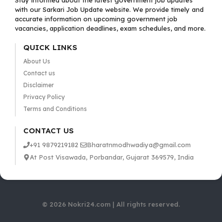
Stay informed about the latest government job updates
with our Sarkari Job Update website. We provide timely and
accurate information on upcoming government job
vacancies, application deadlines, exam schedules, and more.
QUICK LINKS
About Us
Contact us
Disclaimer
Privacy Policy
Terms and Conditions
CONTACT US
+91 9879219182
Bharatnmodhwadiya@gmail.com
At Post Visawada, Porbandar, Gujarat 369579, India
© 2026 Nokri24.com | All rights reserved.