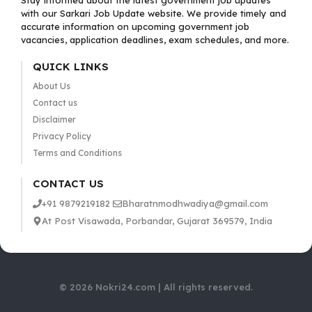
Stay informed about the latest government job updates
with our Sarkari Job Update website. We provide timely and
accurate information on upcoming government job
vacancies, application deadlines, exam schedules, and more.
QUICK LINKS
About Us
Contact us
Disclaimer
Privacy Policy
Terms and Conditions
CONTACT US
+91 9879219182
Bharatnmodhwadiya@gmail.com
At Post Visawada, Porbandar, Gujarat 369579, India
© 2026 Nokri24.com | All rights reserved.