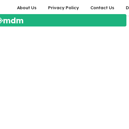
About Us
Privacy Policy
Contact Us
D
mdm