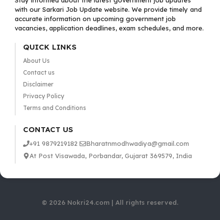
Stay informed about the latest government job updates
with our Sarkari Job Update website. We provide timely and
accurate information on upcoming government job
vacancies, application deadlines, exam schedules, and more.
QUICK LINKS
About Us
Contact us
Disclaimer
Privacy Policy
Terms and Conditions
CONTACT US
+91 9879219182
Bharatnmodhwadiya@gmail.com
At Post Visawada, Porbandar, Gujarat 369579, India
© 2026 Nokri24.com | All rights reserved.