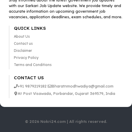
Stay informed about the latest government job updates
with our Sarkari Job Update website. We provide timely and
accurate information on upcoming government job
vacancies, application deadlines, exam schedules, and more.
QUICK LINKS
About Us
Contact us
Disclaimer
Privacy Policy
Terms and Conditions
CONTACT US
+91 9879219182
Bharatnmodhwadiya@gmail.com
At Post Visawada, Porbandar, Gujarat 369579, India
© 2026 Nokri24.com | All rights reserved.