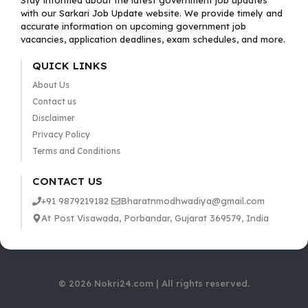
Stay informed about the latest government job updates
with our Sarkari Job Update website. We provide timely and
accurate information on upcoming government job
vacancies, application deadlines, exam schedules, and more.
QUICK LINKS
About Us
Contact us
Disclaimer
Privacy Policy
Terms and Conditions
CONTACT US
+91 9879219182
Bharatnmodhwadiya@gmail.com
At Post Visawada, Porbandar, Gujarat 369579, India
© 2026 Nokri24.com | All rights reserved.