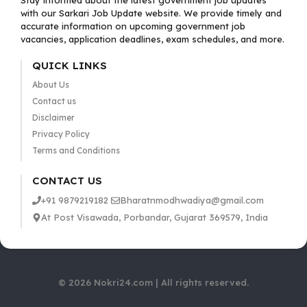
Stay informed about the latest government job updates
with our Sarkari Job Update website. We provide timely and
accurate information on upcoming government job
vacancies, application deadlines, exam schedules, and more.
QUICK LINKS
About Us
Contact us
Disclaimer
Privacy Policy
Terms and Conditions
CONTACT US
+91 9879219182
Bharatnmodhwadiya@gmail.com
At Post Visawada, Porbandar, Gujarat 369579, India
© 2026 Nokri24.com | All rights reserved.