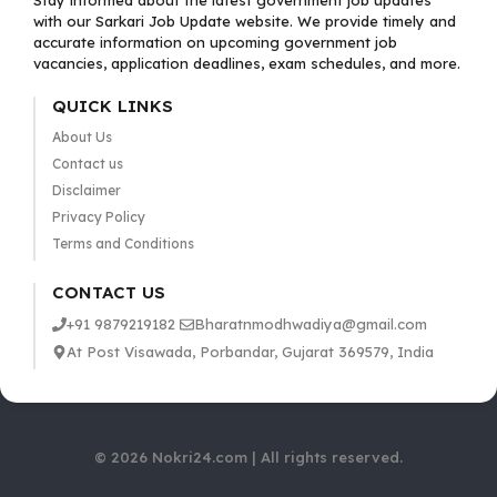
Stay informed about the latest government job updates
with our Sarkari Job Update website. We provide timely and
accurate information on upcoming government job
vacancies, application deadlines, exam schedules, and more.
QUICK LINKS
About Us
Contact us
Disclaimer
Privacy Policy
Terms and Conditions
CONTACT US
+91 9879219182
Bharatnmodhwadiya@gmail.com
At Post Visawada, Porbandar, Gujarat 369579, India
© 2026 Nokri24.com | All rights reserved.