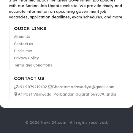
Stay informed about the latest government job updates
with our Sarkari Job Update website. We provide timely and
accurate information on upcoming government job
vacancies, application deadlines, exam schedules, and more.
QUICK LINKS
About Us
Contact us
Disclaimer
Privacy Policy
Terms and Conditions
CONTACT US
+91 9879219182
Bharatnmodhwadiya@gmail.com
At Post Visawada, Porbandar, Gujarat 369579, India
© 2026 Nokri24.com | All rights reserved.