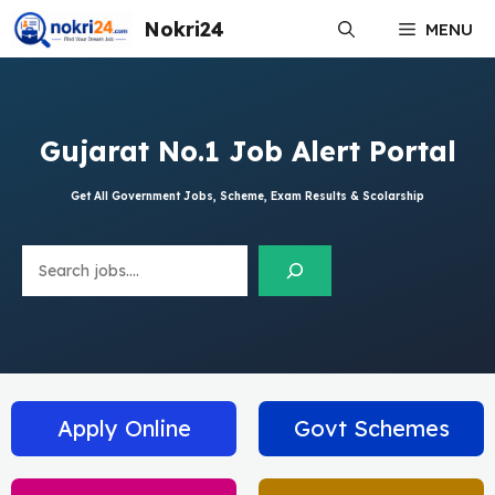
Skip
Nokri24
MENU
to
content
Gujarat No.1 Job Alert Portal
Get All Government Jobs, Scheme, Exam Results & Scolarship
Search
Apply Online
Govt Schemes