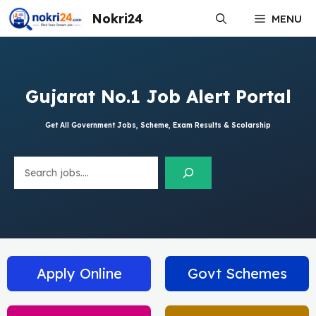
Skip
Nokri24
MENU
to
content
Gujarat No.1 Job Alert Portal
Get All Government Jobs, Scheme, Exam Results & Scolarship
Search
Apply Online
Govt Schemes