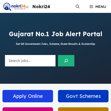
Skip
Nokri24
MENU
to
content
Gujarat No.1 Job Alert Portal
Get All Government Jobs, Scheme, Exam Results & Scolarship
Search
Apply Online
Govt Schemes