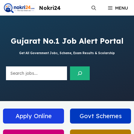
Skip
Nokri24
MENU
to
content
Gujarat No.1 Job Alert Portal
Get All Government Jobs, Scheme, Exam Results & Scolarship
Search
Apply Online
Govt Schemes