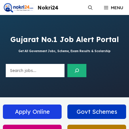
Skip
Nokri24
MENU
to
content
Gujarat No.1 Job Alert Portal
Get All Government Jobs, Scheme, Exam Results & Scolarship
Search
Apply Online
Govt Schemes