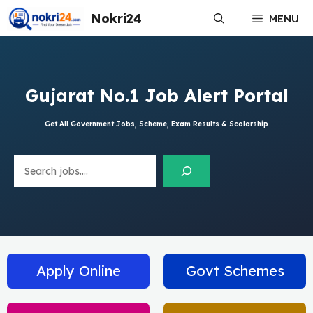
Skip
Nokri24
MENU
to
content
Gujarat No.1 Job Alert Portal
Get All Government Jobs, Scheme, Exam Results & Scolarship
Search
Apply Online
Govt Schemes