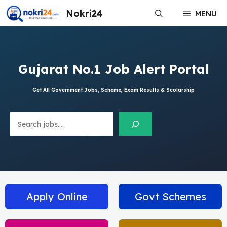
Skip
Nokri24
MENU
to
content
Gujarat No.1 Job Alert Portal
Get All Government Jobs, Scheme, Exam Results & Scolarship
Search
Apply Online
Govt Schemes